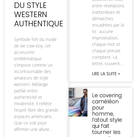
DU STYLE
entre révélations
WESTERN
inattendues et
démarches
AUTHENTIQUE
encadrées par la
loi : aucune
improvisation,
Symbole fort du mode
chaque mot et
de vie cow-boy, cet
chaque preuve
accessoire
comptent. La
emblématique
lettre, souvent
s’impose comme un
incontournable des
LIRE LA SUITE »
amateurs de style
western. Mélange
parfait entre
Le covering
authenticité et
caméléon
modernité, il reflète
pour
l’esprit libre des grands
homme,
espaces américains.
l’atout style
Que ce soit pour
qui fait
affirmer une allure
tourner les