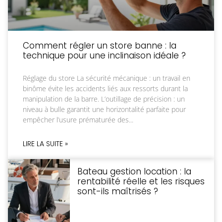
Comment régler un store banne : la
technique pour une inclinaison idéale ?
Réglage du store La sécurité mécanique : un travail en
binôme évite les accidents liés aux ressorts durant la
manipulation de la barre. L’outillage de précision : un
niveau à bulle garantit une horizontalité parfaite pour
empêcher l’usure prématurée des
LIRE LA SUITE »
Bateau gestion location : la
rentabilité réelle et les risques
sont-ils maîtrisés ?