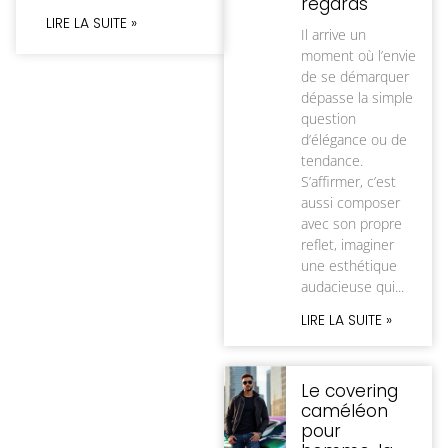
regards
LIRE LA SUITE »
Il arrive un
moment où l’envie
de se démarquer
dépasse la simple
question
d’élégance ou de
tendance.
S’affirmer, c’est
aussi composer
avec son propre
reflet, imaginer
une esthétique
audacieuse qui
LIRE LA SUITE »
Le covering
caméléon
pour