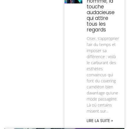
homme, la
touche
audacieuse
qui attire
tous les
regards
Oser, s’approprier
l’air du temps et
imposer sa
différence : voilà
le carburant des
esthètes
convaincus qui
font du covering
caméléon bien
davantage qu’une
mode passagère.
Là où certains
misent sur
LIRE LA SUITE »