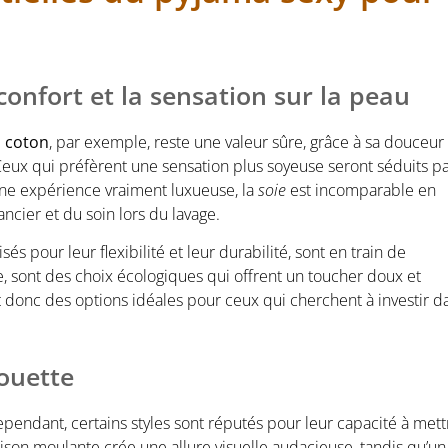
confort et la sensation sur la peau
e
coton
, par exemple, reste une valeur sûre, grâce à sa douceur 
. Ceux qui préfèrent une sensation plus soyeuse seront séduits pa
une expérience vraiment luxueuse, la
soie
est incomparable en
ncier et du soin lors du lavage.
s pour leur flexibilité et leur durabilité, sont en train de
 sont des choix écologiques qui offrent un toucher doux et
nt donc des options idéales pour ceux qui cherchent à investir d
houette
 Cependant, certains styles sont réputés pour leur capacité à mett
son moulante crée une allure visuelle audacieuse, tandis qu’un