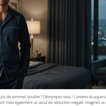
uits de sommeil douillet ? Détrompez-vous ! L’univers du pyjam
rt, mais également un atout de séduction inégalé. Imaginez un