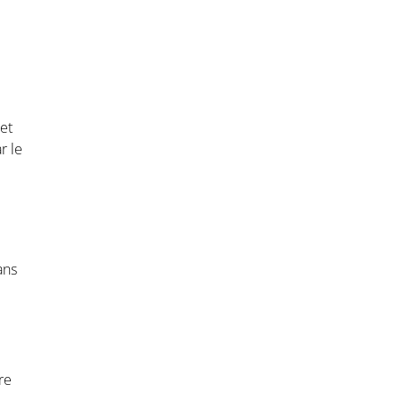
et
r le
ans
re