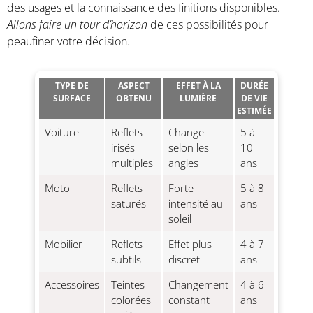
des usages et la connaissance des finitions disponibles.
Allons faire un tour d’horizon
de ces possibilités pour
peaufiner votre décision.
TYPE DE
ASPECT
EFFET À LA
DURÉE
SURFACE
OBTENU
LUMIÈRE
DE VIE
ESTIMÉE
Voiture
Reflets
Change
5 à
irisés
selon les
10
multiples
angles
ans
Moto
Reflets
Forte
5 à 8
saturés
intensité au
ans
soleil
Mobilier
Reflets
Effet plus
4 à 7
subtils
discret
ans
Accessoires
Teintes
Changement
4 à 6
colorées
constant
ans