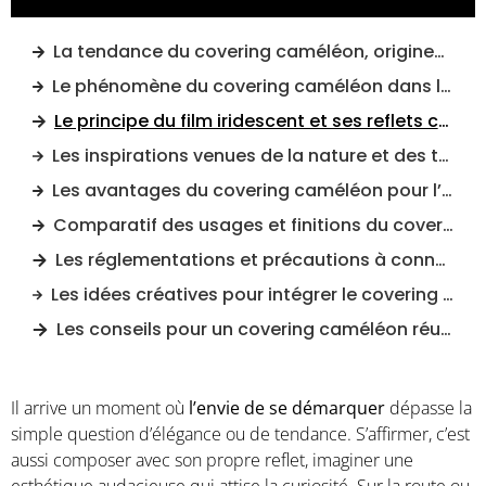
La tendance du covering caméléon, origines et concepts
Le phénomène du covering caméléon dans l’univers masculin
Le principe du film iridescent et ses reflets changeants
Les inspirations venues de la nature et des tendances automobiles
Les avantages du covering caméléon pour l’homme moderne
Comparatif des usages et finitions du covering caméléon
Les réglementations et précautions à connaître
Les idées créatives pour intégrer le covering caméléon au style masculin
Les conseils pour un covering caméléon réussi
Il arrive un moment où
l’envie de se démarquer
dépasse la
simple question d’élégance ou de tendance. S’affirmer, c’est
aussi composer avec son propre reflet, imaginer une
esthétique audacieuse qui attise la curiosité. Sur la route ou