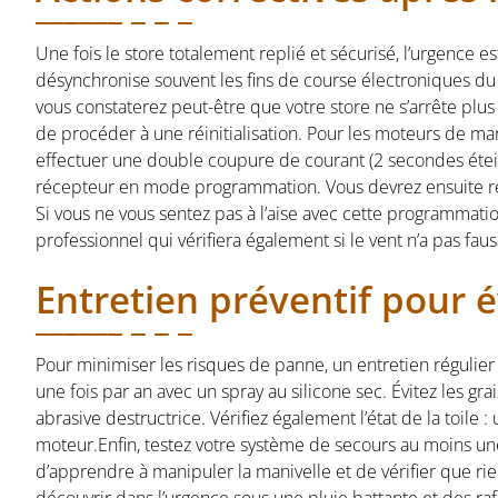
Une fois le store totalement replié et sécurisé, l’urgence 
désynchronise souvent les fins de course électroniques du 
vous constaterez peut-être que votre store ne s’arrête plus
de procéder à une réinitialisation. Pour les moteurs de m
effectuer une double coupure de courant (2 secondes étein
récepteur en mode programmation. Vous devrez ensuite redé
Si vous ne vous sentez pas à l’aise avec cette programmation
professionnel qui vérifiera également si le vent n’a pas faus
Entretien préventif pour é
Pour minimiser les risques de panne, un entretien régulier 
une fois par an avec un spray au silicone sec. Évitez les gra
abrasive destructrice. Vérifiez également l’état de la toile 
moteur.Enfin, testez votre système de secours au moins un
d’apprendre à manipuler la manivelle et de vérifier que rie
découvrir dans l’urgence sous une pluie battante et des ra