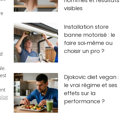
hommes et résultats
visibles
re
Installation store
banne motorisé : le
faire soi‑même ou
choisir un pro ?
nd
le.
est
Djokovic diet vegan :
le vrai régime et ses
ent
effets sur la
blog
performance ?