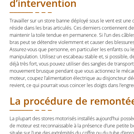
d’intervention
Travailler sur un store banne déployé sous le vent est une 
réside dans les bras articulés. Ces derniers contiennent d
maintenir la toile tendue en permanence. Si l’un des câble
bras peut se détendre violemment et causer des blessures 
Assurez-vous que personne, en particulier les enfants ou l
manipulation. Utilisez un escabeau stable et, si possible,
déjà très fort, vous pouvez utiliser des sangles de transport
mouvement brusque pendant que vous actionnez le mécani
moteur, coupez l’alimentation électrique au disjoncteur d
revient, ce qui pourrait vous coincer les doigts dans l’engr
La procédure de remontée
La plupart des stores motorisés installés aujourd’hui pos
de moteur est reconnaissable à la présence d’une petite b
située sur l’une des extrémités du coffre ou du tube d’enr