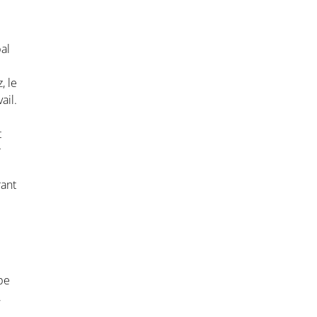
pal
, le
ail.
t
r
rant
pe
,