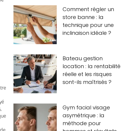
Comment régler un
store banne : la
technique pour une
inclinaison idéale ?
Bateau gestion
location : la rentabilité
réelle et les risques
sont-ils maîtrisés ?
tre
yé
Gym facial visage
,
asymétrique : la
que
méthode pour
e
 de