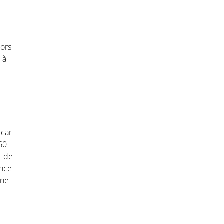
lors
 à
 car
 60
t de
ence
Une