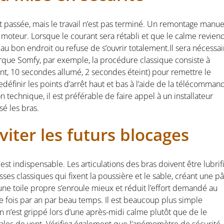
est passée, mais le travail n’est pas terminé. Un remontage manue
moteur. Lorsque le courant sera rétabli et que le calme reviend
 au bon endroit ou refuse de s’ouvrir totalement.Il sera nécessai
arque Somfy, par exemple, la procédure classique consiste à
t, 10 secondes allumé, 2 secondes éteint) pour remettre le
finir les points d’arrêt haut et bas à l’aide de la télécomman
 technique, il est préférable de faire appel à un installateur
sé les bras.
viter les futurs blocages
est indispensable. Les articulations des bras doivent être lubrif
isses classiques qui fixent la poussière et le sable, créant une p
: une toile propre s’enroule mieux et réduit l’effort demandé au
e fois par an par beau temps. Il est beaucoup plus simple
n n’est grippé lors d’une après-midi calme plutôt que de le
fales de vent. Vérifiez également que l’anémomètre de sécurité