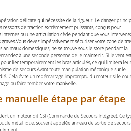
opération délicate qui nécessite de la rigueur. Le danger princi
es ressorts de traction extrêmement puissants, conçus pour
s internes ou une articulation cède pendant que vous intervenez
graves.Vous devez impérativement sécuriser votre zone de trav
es animaux domestiques, ne se trouve sous le store pendant la
 demandez à une seconde personne de le maintenir. Si le vent es
 pour lier temporairement les bras articulés, ce qui limitera leu
sme de secours.Avant toute manipulation mécanique sur le
édié. Cela évite un redémarrage impromptu du moteur si le cou
enage ou faire tomber votre manivelle.
 manuelle étape par étape
sèdent un moteur dit CSI (Commande de Secours Intégrée). Ce ty
oucle métallique, souvent appelée anneau de sortie de secours
oulement.