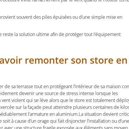
 provient souvent des piles épuisées ou d’une simple mise en
e reste la solution ultime afin de protéger tout l’équipement
savoir remonter son store en
r de sa terrasse tout en protégeant l’intérieur de sa maison con
rapidement devenir une source de stress intense lorsque les
ent violent qui se lève alors que le store est totalement déplo
xercée sur la façade peut atteindre plusieurs centaines de kilos
émédiablement l’armature en aluminium.La situation devient criti
t à cause d’un orage qui fait disjoncter l’installation ou d’un
vez avec une structure fragile exposée aux éléments sans moyen