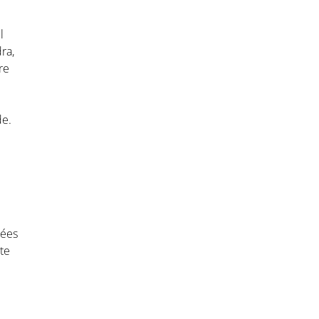
l
ra,
re
de.
iées
âte