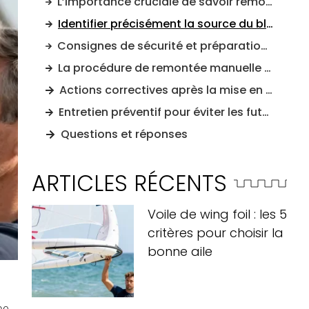
L’importance cruciale de savoir remonter son store en urgence
Identifier précisément la source du blocage technique
Consignes de sécurité et préparation de la zone d’intervention
La procédure de remontée manuelle étape par étape
Actions correctives après la mise en sécurité
Entretien préventif pour éviter les futurs blocages
Questions et réponses
ARTICLES RÉCENTS
Voile de wing foil : les 5
critères pour choisir la
bonne aile
be