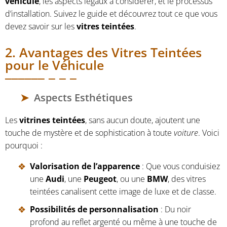
véhicule
, les aspects légaux à considérer, et le processus
d’installation. Suivez le guide et découvrez tout ce que vous
devez savoir sur les
vitres teintées
.
2. Avantages des Vitres Teintées
pour le Véhicule
Aspects Esthétiques
Les
vitrines teintées
, sans aucun doute, ajoutent une
touche de mystère et de sophistication à toute
voiture
. Voici
pourquoi :
Valorisation de l’apparence
: Que vous conduisiez
une
Audi
, une
Peugeot
, ou une
BMW
, des vitres
teintées canalisent cette image de luxe et de classe.
Possibilités de personnalisation
: Du noir
profond au reflet argenté ou même à une touche de